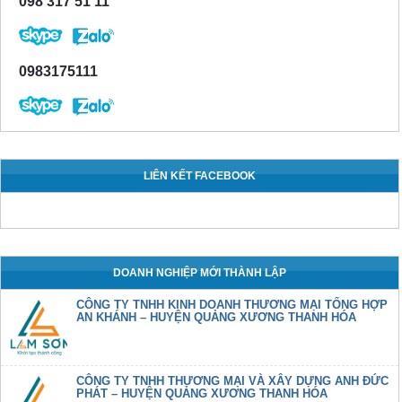
098 317 51 11
0983175111
LIÊN KẾT FACEBOOK
DOANH NGHIỆP MỚI THÀNH LẬP
CÔNG TY TNHH KINH DOANH THƯƠNG MẠI TỔNG HỢP
AN KHÁNH – HUYỆN QUẢNG XƯƠNG THANH HÓA
CÔNG TY TNHH THƯƠNG MẠI VÀ XÂY DỰNG ANH ĐỨC
PHÁT – HUYỆN QUẢNG XƯƠNG THANH HÓA