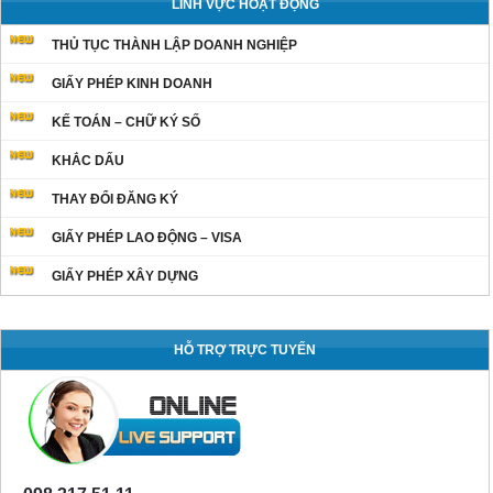
LĨNH VỰC HOẠT ĐỘNG
THỦ TỤC THÀNH LẬP DOANH NGHIỆP
GIẤY PHÉP KINH DOANH
KẾ TOÁN – CHỮ KÝ SỐ
KHẮC DẤU
THAY ĐỔI ĐĂNG KÝ
GIẤY PHÉP LAO ĐỘNG – VISA
GIẤY PHÉP XÂY DỰNG
HỖ TRỢ TRỰC TUYẾN