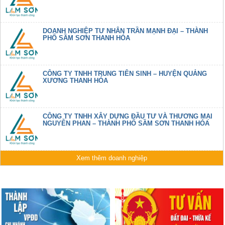
DOANH NGHIỆP TƯ NHÂN TRẦN MẠNH ĐẠI – THÀNH
PHỐ SẦM SƠN THANH HÓA
CÔNG TY TNHH TRUNG TIÊN SINH – HUYỆN QUẢNG
XƯƠNG THANH HÓA
CÔNG TY TNHH XÂY DỰNG ĐẦU TƯ VÀ THƯƠNG MẠI
NGUYỄN PHAN – THÀNH PHỐ SẦM SƠN THANH HÓA
Xem thêm doanh nghiệp