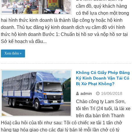
cầm đồ, quý khách hàng
có thể lựa chọn một trong
hai hình thức kinh doanh là thành lập công ty hoặc hộ kinh
doanh. Thủ tục đăng ký kinh doanh dịch vụ cầm đồ với hình
thức hộ kinh doanh Bước 1: Chuẩn bị hồ sơ và nộp hồ sơ tại
Sở kế hoạch và đầu...
Xem thêm »
Không Có Giấy Phép Đăng
Ký Kinh Doanh Vận Tải Có
Bị Xử Phạt Không?
admin
16/06/2018
Chào công ty Lam Sơn,
tôi tên Trí (24 tuổi, là lái xe
trên địa bàn tỉnh Thanh
Hóa) câu hỏi của tôi như sau: Tôi có chiếc xe tải 1 tấn chở
hàng tạp hóa giao cho các đại lý bán lẻ mỗi lần chở có tý