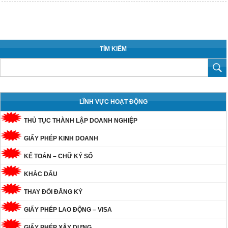
TÌM KIẾM
LĨNH VỰC HOẠT ĐỘNG
THỦ TỤC THÀNH LẬP DOANH NGHIỆP
GIẤY PHÉP KINH DOANH
KẾ TOÁN – CHỮ KÝ SỐ
KHẮC DẤU
THAY ĐỔI ĐĂNG KÝ
GIẤY PHÉP LAO ĐỘNG – VISA
GIẤY PHÉP XÂY DỰNG