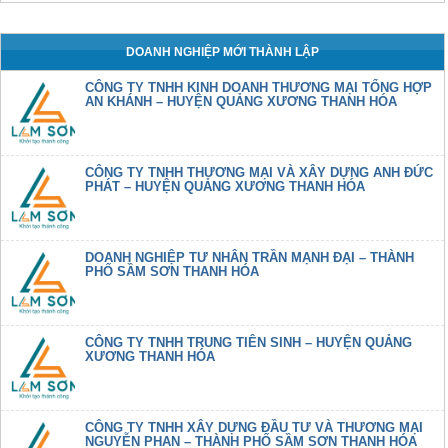
DOANH NGHIỆP MỚI THÀNH LẬP
CÔNG TY TNHH KINH DOANH THƯƠNG MẠI TỔNG HỢP
AN KHÁNH – HUYỆN QUẢNG XƯƠNG THANH HÓA
CÔNG TY TNHH THƯƠNG MẠI VÀ XÂY DỰNG ANH ĐỨC
PHÁT – HUYỆN QUẢNG XƯƠNG THANH HÓA
DOANH NGHIỆP TƯ NHÂN TRẦN MẠNH ĐẠI – THÀNH
PHỐ SẦM SƠN THANH HÓA
CÔNG TY TNHH TRUNG TIÊN SINH – HUYỆN QUẢNG
XƯƠNG THANH HÓA
CÔNG TY TNHH XÂY DỰNG ĐẦU TƯ VÀ THƯƠNG MẠI
NGUYỄN PHAN – THÀNH PHỐ SẦM SƠN THANH HÓA