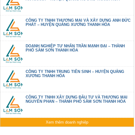
CÔNG TY TNHH THƯƠNG MẠI VÀ XÂY DỰNG ANH ĐỨC
PHÁT – HUYỆN QUẢNG XƯƠNG THANH HÓA
DOANH NGHIỆP TƯ NHÂN TRẦN MẠNH ĐẠI – THÀNH
PHỐ SẦM SƠN THANH HÓA
CÔNG TY TNHH TRUNG TIÊN SINH – HUYỆN QUẢNG
XƯƠNG THANH HÓA
CÔNG TY TNHH XÂY DỰNG ĐẦU TƯ VÀ THƯƠNG MẠI
NGUYỄN PHAN – THÀNH PHỐ SẦM SƠN THANH HÓA
Xem thêm doanh nghiệp