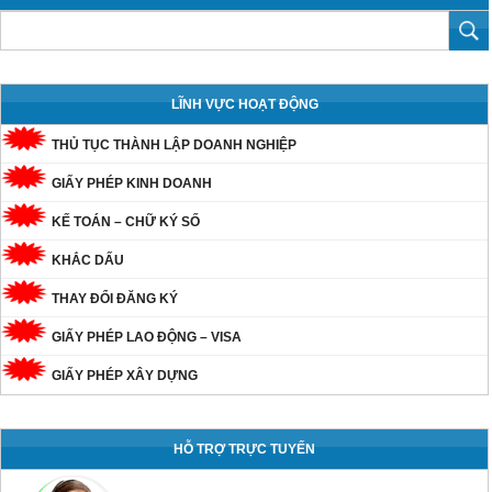
LĨNH VỰC HOẠT ĐỘNG
THỦ TỤC THÀNH LẬP DOANH NGHIỆP
GIẤY PHÉP KINH DOANH
KẾ TOÁN – CHỮ KÝ SỐ
KHẮC DẤU
THAY ĐỔI ĐĂNG KÝ
GIẤY PHÉP LAO ĐỘNG – VISA
GIẤY PHÉP XÂY DỰNG
HỖ TRỢ TRỰC TUYẾN