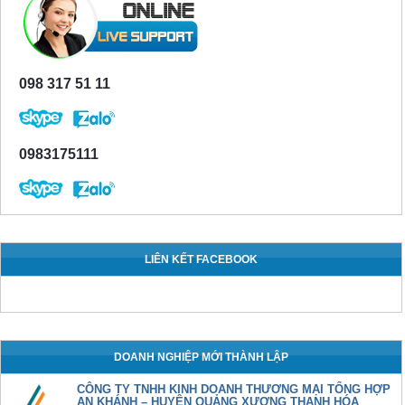
098 317 51 11
0983175111
LIÊN KẾT FACEBOOK
DOANH NGHIỆP MỚI THÀNH LẬP
CÔNG TY TNHH KINH DOANH THƯƠNG MẠI TỔNG HỢP
AN KHÁNH – HUYỆN QUẢNG XƯƠNG THANH HÓA