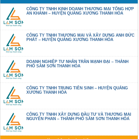
CÔNG TY TNHH KINH DOANH THƯƠNG MẠI TỔNG HỢP
AN KHÁNH – HUYỆN QUẢNG XƯƠNG THANH HÓA
CÔNG TY TNHH THƯƠNG MẠI VÀ XÂY DỰNG ANH ĐỨC
PHÁT – HUYỆN QUẢNG XƯƠNG THANH HÓA
DOANH NGHIỆP TƯ NHÂN TRẦN MẠNH ĐẠI – THÀNH
PHỐ SẦM SƠN THANH HÓA
CÔNG TY TNHH TRUNG TIÊN SINH – HUYỆN QUẢNG
XƯƠNG THANH HÓA
CÔNG TY TNHH XÂY DỰNG ĐẦU TƯ VÀ THƯƠNG MẠI
NGUYỄN PHAN – THÀNH PHỐ SẦM SƠN THANH HÓA