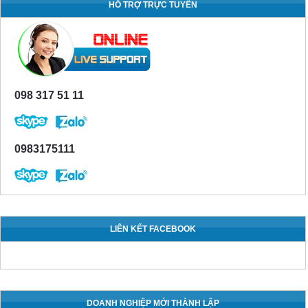
HỖ TRỢ TRỰC TUYẾN
098 317 51 11
0983175111
LIÊN KẾT FACEBOOK
DOANH NGHIỆP MỚI THÀNH LẬP