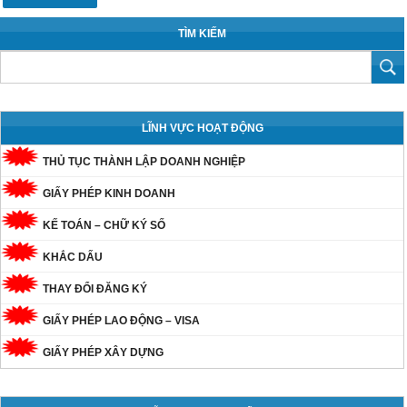
TÌM KIẾM
LĨNH VỰC HOẠT ĐỘNG
THỦ TỤC THÀNH LẬP DOANH NGHIỆP
GIẤY PHÉP KINH DOANH
KẾ TOÁN – CHỮ KÝ SỐ
KHẮC DẤU
THAY ĐỔI ĐĂNG KÝ
GIẤY PHÉP LAO ĐỘNG – VISA
GIẤY PHÉP XÂY DỰNG