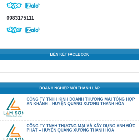
0983175111
LIÊN KẾT FACEBOOK
DOANH NGHIỆP MỚI THÀNH LẬP
CÔNG TY TNHH KINH DOANH THƯƠNG MẠI TỔNG HỢP
AN KHÁNH – HUYỆN QUẢNG XƯƠNG THANH HÓA
CÔNG TY TNHH THƯƠNG MẠI VÀ XÂY DỰNG ANH ĐỨC
PHÁT – HUYỆN QUẢNG XƯƠNG THANH HÓA