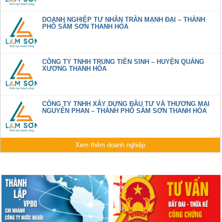
DOANH NGHIỆP TƯ NHÂN TRẦN MẠNH ĐẠI – THÀNH
PHỐ SẦM SƠN THANH HÓA
CÔNG TY TNHH TRUNG TIÊN SINH – HUYỆN QUẢNG
XƯƠNG THANH HÓA
CÔNG TY TNHH XÂY DỰNG ĐẦU TƯ VÀ THƯƠNG MẠI
NGUYỄN PHAN – THÀNH PHỐ SẦM SƠN THANH HÓA
Xem thêm doanh nghiệp