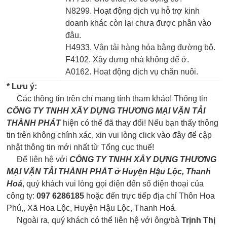
N8299. Hoạt động dịch vụ hỗ trợ kinh
doanh khác còn lại chưa được phân vào
đâu.
H4933. Vận tải hàng hóa bằng đường bộ.
F4102. Xây dựng nhà không để ở.
A0162. Hoạt động dịch vụ chăn nuôi.
* Lưu ý:
Các thông tin trên chỉ mang tính tham khảo! Thông tin
CÔNG TY TNHH XÂY DỰNG THƯƠNG MẠI VẬN TẢI
THÀNH PHÁT
hiện có thể đã thay đổi! Nếu bạn thấy thông
tin trên không chính xác, xin vui lòng click vào đây để cập
nhật thông tin mới nhất từ Tổng cục thuế!
Để liên hệ với
CÔNG TY TNHH XÂY DỰNG THƯƠNG
MẠI VẬN TẢI THÀNH PHÁT ở Huyện Hậu Lộc, Thanh
Hoá
, quý khách vui lòng gọi điện đến số điện thoại của
công ty:
097 6286185
hoặc đến trực tiếp địa chỉ Thôn Hoa
Phú,, Xã Hoa Lộc, Huyện Hậu Lộc, Thanh Hoá.
Ngoài ra, quý khách có thể liên hệ với ông/bà
Trịnh Thị