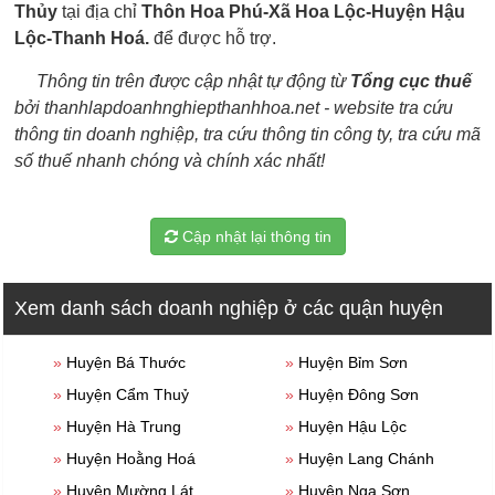
Thủy
tại địa chỉ
Thôn Hoa Phú-Xã Hoa Lộc-Huyện Hậu
Lộc-Thanh Hoá.
để được hỗ trợ.
Thông tin trên được cập nhật tự động từ
Tổng cục thuế
bởi thanhlapdoanhnghiepthanhhoa.net - website tra cứu
thông tin doanh nghiệp, tra cứu thông tin công ty, tra cứu mã
số thuế nhanh chóng và chính xác nhất!
Cập nhật lại thông tin
Xem danh sách doanh nghiệp ở các quận huyện
»
Huyện Bá Thước
»
Huyện Bỉm Sơn
»
Huyện Cẩm Thuỷ
»
Huyện Đông Sơn
»
Huyện Hà Trung
»
Huyện Hậu Lộc
»
Huyện Hoằng Hoá
»
Huyện Lang Chánh
»
Huyện Mường Lát
»
Huyện Nga Sơn