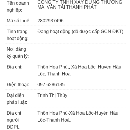
CÔNG TY TNHH XÂY DỰNG THƯƠNG
Tên doanh
MẠI VẬN TẢI THÀNH PHÁT
nghiệp:
Mã số thuế:
2802937496
Tình trạng
Đang hoạt động (đã được cấp GCN ĐKT)
hoạt động:
Nơi đăng
ký quản lý:
Địa chỉ:
Thôn Hoa Phú,, Xã Hoa Lộc, Huyện Hậu
Lộc, Thanh Hoá
Điện thoại:
097 6286185
Đại diện
Trịnh Thị Thủy
pháp luật:
Địa chỉ
Thôn Hoa Phú-Xã Hoa Lộc-Huyện Hậu
người
Lộc-Thanh Hoá.
ĐDPL: