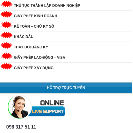
THỦ TỤC THÀNH LẬP DOANH NGHIỆP
GIẤY PHÉP KINH DOANH
KẾ TOÁN – CHỮ KÝ SỐ
KHẮC DẤU
THAY ĐỔI ĐĂNG KÝ
GIẤY PHÉP LAO ĐỘNG – VISA
GIẤY PHÉP XÂY DỰNG
HỖ TRỢ TRỰC TUYẾN
098 317 51 11