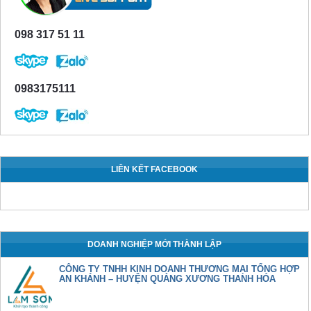
098 317 51 11
0983175111
LIÊN KẾT FACEBOOK
DOANH NGHIỆP MỚI THÀNH LẬP
CÔNG TY TNHH KINH DOANH THƯƠNG MẠI TỔNG HỢP
AN KHÁNH – HUYỆN QUẢNG XƯƠNG THANH HÓA