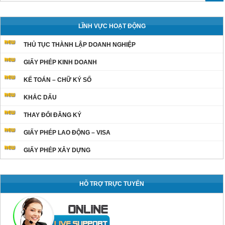
LĨNH VỰC HOẠT ĐỘNG
THỦ TỤC THÀNH LẬP DOANH NGHIỆP
GIẤY PHÉP KINH DOANH
KẾ TOÁN – CHỮ KÝ SỐ
KHẮC DẤU
THAY ĐỔI ĐĂNG KÝ
GIẤY PHÉP LAO ĐỘNG – VISA
GIẤY PHÉP XÂY DỰNG
HỖ TRỢ TRỰC TUYẾN