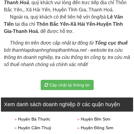
Thanh Hoá
, quý khách vui lòng đến trực tiếp địa chỉ Thôn
Bắc Yến,, Xã Hải Yến, Huyện Tĩnh Gia, Thanh Hoá.
Ngoài ra, quý khách có thể liên hệ với ông/bà
Lê Văn
Tiến
tại địa chỉ
Thôn Bắc Yến-Xã Hải Yến-Huyện Tĩnh
Gia-Thanh Hoá.
để được hỗ trợ.
Thông tin trên được cập nhật tự động từ
Tổng cục thuế
bởi thanhlapdoanhnghiepthanhhoa.net - website tra cứu
thông tin doanh nghiệp, tra cứu thông tin công ty, tra cứu mã
số thuế nhanh chóng và chính xác nhất!
Cập nhật lại thông tin
Xem danh sách doanh nghiệp ở các quận huyện
»
Huyện Bá Thước
»
Huyện Bỉm Sơn
»
Huyện Cẩm Thuỷ
»
Huyện Đông Sơn