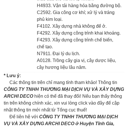
H4933. Vận tải hàng hóa bằng đường bộ.
C2592. Gia công cơ khí; xử lý và tráng
phủ kim loại.
F4102. Xây dựng nhà không để ở.
F4292. Xây dựng công trình khai khoáng.
F4293. Xây dựng công trình chế biến,
chế tạo.
N7911. Đại lý du lịch.
A0128. Trồng cây gia vị, cây dược liệu,
cây hương liệu lâu năm.
* Lưu ý:
Các thông tin trên chỉ mang tính tham khảo! Thông tin
CÔNG TY TNHH THƯƠNG MẠI DỊCH VỤ VÀ XÂY DỰNG
ARCHI DECO
hiện có thể đã thay đổi! Nếu bạn thấy thông
tin trên không chính xác, xin vui lòng click vào đây để cập
nhật thông tin mới nhất từ Tổng cục thuế!
Để liên hệ với
CÔNG TY TNHH THƯƠNG MẠI DỊCH
VỤ VÀ XÂY DỰNG ARCHI DECO ở Huyện Tĩnh Gia,