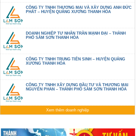
CÔNG TY TNHH THƯƠNG MẠI VÀ XÂY DỰNG ANH ĐỨC
PHÁT – HUYỆN QUẢNG XƯƠNG THANH HÓA
DOANH NGHIỆP TƯ NHÂN TRẦN MẠNH ĐẠI – THÀNH
PHỐ SẦM SƠN THANH HÓA
CÔNG TY TNHH TRUNG TIÊN SINH – HUYỆN QUẢNG
XƯƠNG THANH HÓA
CÔNG TY TNHH XÂY DỰNG ĐẦU TƯ VÀ THƯƠNG MẠI
NGUYỄN PHAN – THÀNH PHỐ SẦM SƠN THANH HÓA
Xem thêm doanh nghiệp