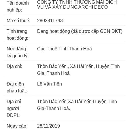
CÔNG TY TNHH THƯƠNG MẠI DỊCH
Tên doanh
VỤ VÀ XÂY DỰNG ARCHI DECO
nghiệp:
Mã số thuế:
2802811743
Tình trạng
Đang hoạt động (đã được cấp GCN ĐKT)
hoạt động:
Nơi đăng
Cục Thuế Tỉnh Thanh Hoá
ký quản lý:
Địa chỉ:
Thôn Bắc Yến,, Xã Hải Yến, Huyện Tĩnh
Gia, Thanh Hoá
Đại diện
Lê Văn Tiến
pháp luật:
Địa chỉ
Thôn Bắc Yến-Xã Hải Yến-Huyện Tĩnh
người
Gia-Thanh Hoá.
ĐDPL:
Ngày cấp
28/11/2019