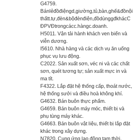
G4759.
Bánlẻđồđiệngd,giường,tủ,bàn,ghế&đồnội
thấtt.tự,đèn&bộđènđiện,đồdùnggđkhácC
ĐPVĐtrongcácc.hàngc.doanh.
H5011. Vận tải hành khách ven biển và
viễn dương.
I5610. Nhà hàng và các dịch vụ ăn uống
phục vụ lưu động.
C2022. Sản xuất sơn, véc ni và các chất
sơn, quét tương tự; sản xuất mực in và
ma tít.
F4322. Lắp đặt hệ thống cấp, thoát nước,
hệ thống sưởi và điều hoà không khí.
G4632. Bán buôn thực phẩm.
G4659. Bán buôn máy móc, thiết bị và
phụ tùng máy khác.
G4663. Bán buôn vật liệu, thiết bị lắp đặt
khác trong xây dựng.
N7820. Cung ứng lao động tạm thời.