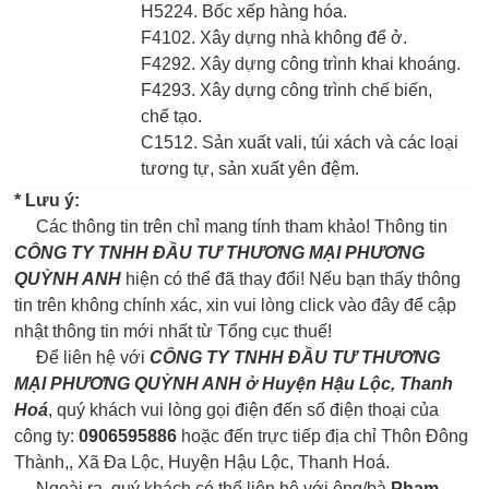
H5224. Bốc xếp hàng hóa.
F4102. Xây dựng nhà không để ở.
F4292. Xây dựng công trình khai khoáng.
F4293. Xây dựng công trình chế biến,
chế tạo.
C1512. Sản xuất vali, túi xách và các loại
tương tự, sản xuất yên đệm.
* Lưu ý:
Các thông tin trên chỉ mang tính tham khảo! Thông tin
CÔNG TY TNHH ĐẦU TƯ THƯƠNG MẠI PHƯƠNG
QUỲNH ANH
hiện có thể đã thay đổi! Nếu bạn thấy thông
tin trên không chính xác, xin vui lòng click vào đây để cập
nhật thông tin mới nhất từ Tổng cục thuế!
Để liên hệ với
CÔNG TY TNHH ĐẦU TƯ THƯƠNG
MẠI PHƯƠNG QUỲNH ANH ở Huyện Hậu Lộc, Thanh
Hoá
, quý khách vui lòng gọi điện đến số điện thoại của
công ty:
0906595886
hoặc đến trực tiếp địa chỉ Thôn Đông
Thành,, Xã Đa Lộc, Huyện Hậu Lộc, Thanh Hoá.
Ngoài ra, quý khách có thể liên hệ với ông/bà
Phạm