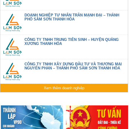
DOANH NGHIỆP TƯ NHÂN TRẦN MẠNH ĐẠI – THÀNH
PHỐ SẦM SƠN THANH HÓA
CÔNG TY TNHH TRUNG TIÊN SINH – HUYỆN QUẢNG
XƯƠNG THANH HÓA
CÔNG TY TNHH XÂY DỰNG ĐẦU TƯ VÀ THƯƠNG MẠI
NGUYỄN PHAN – THÀNH PHỐ SẦM SƠN THANH HÓA
Xem thêm doanh nghiệp