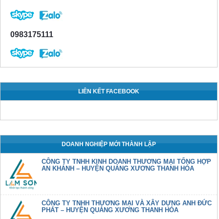
0983175111
LIÊN KẾT FACEBOOK
DOANH NGHIỆP MỚI THÀNH LẬP
CÔNG TY TNHH KINH DOANH THƯƠNG MẠI TỔNG HỢP
AN KHÁNH – HUYỆN QUẢNG XƯƠNG THANH HÓA
CÔNG TY TNHH THƯƠNG MẠI VÀ XÂY DỰNG ANH ĐỨC
PHÁT – HUYỆN QUẢNG XƯƠNG THANH HÓA