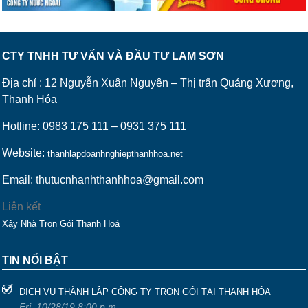
CTY TNHH TƯ VẤN VÀ ĐẦU TƯ LAM SƠN
Địa chỉ : 12 Nguyễn Xuân Nguyên – Thị trấn Quảng Xương,
Thanh Hóa
Hotline: 0983 175 111 – 0931 375 111
Website:
thanhlapdoanhnghiepthanhhoa.net
Email: thutucnhanhthanhhoa@gmail.com
Liên kết
Xây Nhà Trọn Gói Thanh Hoá
TIN NỔI BẬT
DỊCH VỤ THÀNH LẬP CÔNG TY TRỌN GÓI TẠI THANH HÓA
Fri, 10/28/19 8:00 p.m.