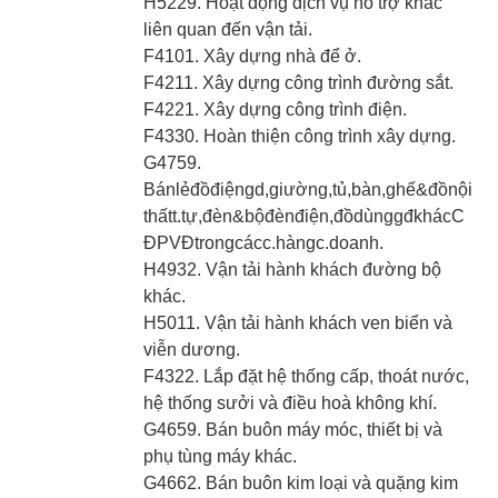
H5229. Hoạt động dịch vụ hỗ trợ khác
liên quan đến vận tải.
F4101. Xây dựng nhà để ở.
F4211. Xây dựng công trình đường sắt.
F4221. Xây dựng công trình điện.
F4330. Hoàn thiện công trình xây dựng.
G4759.
Bánlẻđồđiệngd,giường,tủ,bàn,ghế&đồnội
thấtt.tự,đèn&bộđènđiện,đồdùnggđkhácC
ĐPVĐtrongcácc.hàngc.doanh.
H4932. Vận tải hành khách đường bộ
khác.
H5011. Vận tải hành khách ven biển và
viễn dương.
F4322. Lắp đặt hệ thống cấp, thoát nước,
hệ thống sưởi và điều hoà không khí.
G4659. Bán buôn máy móc, thiết bị và
phụ tùng máy khác.
G4662. Bán buôn kim loại và quặng kim