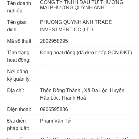
CÔNG TY TNHH ĐẦU TƯ THƯƠNG
Tên doanh
MẠI PHƯƠNG QUỲNH ANH
nghiệp:
Tên giao
PHUONG QUYNH ANH TRADE
dịch:
INVESTMENT CO.,LTD
Mã số thuế:
2802958295
Tình trạng
Đang hoạt động (đã được cấp GCN ĐKT)
hoạt động:
Nơi đăng
ký quản lý:
Địa chỉ:
Thôn Đông Thành,, Xã Đa Lộc, Huyện
Hậu Lộc, Thanh Hoá
Điện thoại:
0906595886
Đại diện
Phạm Văn Tứ
pháp luật: