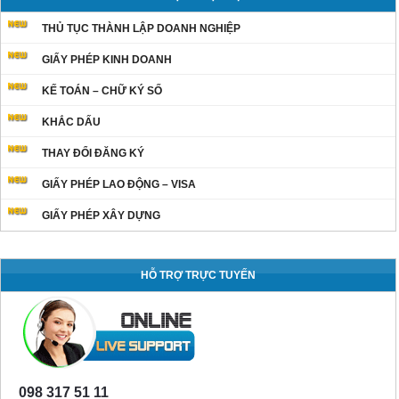
THỦ TỤC THÀNH LẬP DOANH NGHIỆP
GIẤY PHÉP KINH DOANH
KẾ TOÁN – CHỮ KÝ SỐ
KHẮC DẤU
THAY ĐỔI ĐĂNG KÝ
GIẤY PHÉP LAO ĐỘNG – VISA
GIẤY PHÉP XÂY DỰNG
HỖ TRỢ TRỰC TUYẾN
098 317 51 11