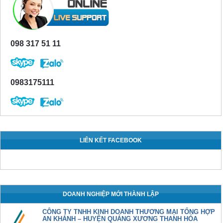
098 317 51 11
0983175111
LIÊN KẾT FACEBOOK
DOANH NGHIỆP MỚI THÀNH LẬP
CÔNG TY TNHH KINH DOANH THƯƠNG MẠI TỔNG HỢP
AN KHÁNH – HUYỆN QUẢNG XƯƠNG THANH HÓA