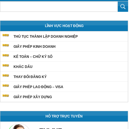
LĨNH VỰC HOẠT ĐỘNG
THỦ TỤC THÀNH LẬP DOANH NGHIỆP
GIẤY PHÉP KINH DOANH
KẾ TOÁN – CHỮ KÝ SỐ
KHẮC DẤU
THAY ĐỔI ĐĂNG KÝ
GIẤY PHÉP LAO ĐỘNG – VISA
GIẤY PHÉP XÂY DỰNG
HỖ TRỢ TRỰC TUYẾN