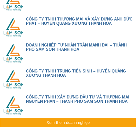
CÔNG TY TNHH THƯƠNG MẠI VÀ XÂY DỰNG ANH ĐỨC
PHÁT – HUYỆN QUẢNG XƯƠNG THANH HÓA
DOANH NGHIỆP TƯ NHÂN TRẦN MẠNH ĐẠI – THÀNH
PHỐ SẦM SƠN THANH HÓA
CÔNG TY TNHH TRUNG TIÊN SINH – HUYỆN QUẢNG
XƯƠNG THANH HÓA
CÔNG TY TNHH XÂY DỰNG ĐẦU TƯ VÀ THƯƠNG MẠI
NGUYỄN PHAN – THÀNH PHỐ SẦM SƠN THANH HÓA
Xem thêm doanh nghiệp