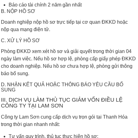
Báo cáo tài chính 2 năm gần nhất
B. NỘP HỒ SƠ
Doanh nghiệp nộp hồ sơ trực tiếp tại cơ quan ĐKKD hoặc
nộp qua mạng điện tử.
C. XỬ LÝ HỒ SƠ
Phòng ĐKKD xem xét hồ sơ và giải quyết trong thời gian 04
ngày làm việc. Nếu hồ sơ hợp lệ, phòng cấp giấy phép ĐKKD
cho doanh nghiệp. Nếu hồ sơ chưa hợp lệ, phòng gửi thông
báo bổ sung.
D. NHẬN KẾT QUẢ HOẶC THÔNG BÁO YÊU CẦU BỔ
SUNG
III. DỊCH VỤ LÀM THỦ TỤC GIẢM VỐN ĐIỀU LỆ
CÔNG TY TẠI LAM SƠN
Công ty Lam Sơn cung cấp dịch vụ trọn gói tại Thanh Hóa
trong thời gian nhanh nhất:
Tư vấn quy trình, thủ tục thực hiện hồ sơ;