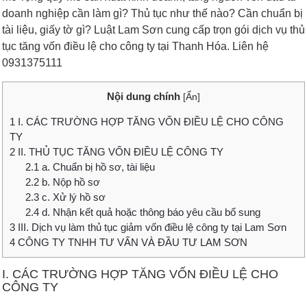
doanh nghiệp cần làm gì? Thủ tục như thế nào? Cần chuẩn bị
tài liệu, giấy tờ gì? Luật Lam Sơn cung cấp trọn gói dịch vụ thủ
tục tăng vốn điều lệ cho công ty tại Thanh Hóa. Liên hệ
0931375111
Nội dung chính
[
Ẩn
]
1
I. CÁC TRƯỜNG HỢP TĂNG VỐN ĐIỀU LỆ CHO CÔNG
TY
2
II. THỦ TỤC TĂNG VỐN ĐIỀU LỆ CÔNG TY
2.1
a. Chuẩn bị hồ sơ, tài liệu
2.2
b. Nộp hồ sơ
2.3
c. Xử lý hồ sơ
2.4
d. Nhận kết quả hoặc thông báo yêu cầu bổ sung
3
III. Dịch vụ làm thủ tục giảm vốn điều lệ công ty tại Lam Sơn
4
CÔNG TY TNHH TƯ VẤN VÀ ĐẦU TƯ LAM SƠN
I. CÁC TRƯỜNG HỢP TĂNG VỐN ĐIỀU LỆ CHO
CÔNG TY